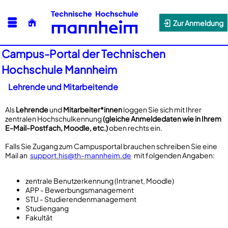
Zur Anmeldung
Campus-Portal der Technischen
Hochschule Mannheim
Lehrende und Mitarbeitende
Als
Lehrende
und
Mitarbeiter*innen
loggen Sie sich mit Ihrer
zentralen Hochschulkennung
(gleiche Anmeldedaten wie in Ihrem
E-Mail-Postfach, Moodle, etc.)
oben rechts ein.
Falls Sie Zugang zum Campusportal brauchen schreiben Sie eine
Mail an
support.his@th-mannheim.de
mit folgenden Angaben:
zentrale Benutzerkennung (Intranet, Moodle)
APP - Bewerbungsmanagement
STU - Studierendenmanagement
Studiengang
Fakultät